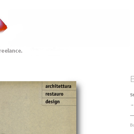
B
St
Bo