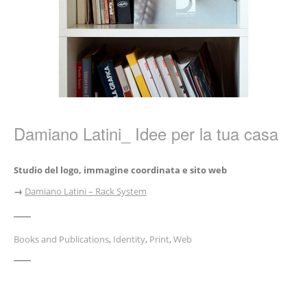
Damiano Latini_ Idee per la tua casa
Studio del logo, immagine coordinata e sito web
→
Damiano Latini – Rack System
Books and Publications
,
Identity
,
Print
,
Web